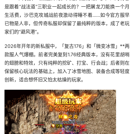
是跟着“战法道”三职业一起成长的？一把屠龙刀能换一个月
生活费，沙巴克攻城战前夜激动得睡不着……如今官方服早
已物是人非，但传奇私服却保留了最纯粹的版本，成了老玩
家们的“避风港”。
2026年开年的新私服中，「复古176」和「微变冰雪」**两
款服人气爆棚。前者完美复刻1.76经典版本，没有花里胡哨
的翅膀和特效，只有纯粹的挖矿、打宝、行会战；后者则在
保留核心玩法的基础上，加入了冰雪地图、装备合成等轻度
创新，适合想怀旧又怕太枯燥的玩家。