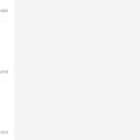
884
518
670