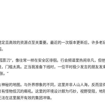
稳定且高效的资源点至关重要。最近的一次版本更新后，许多老
阁。
孤影刀”，像往常一样在安全区徘徊。行会频道里热闹非凡，但
说，门槛太高。正当我准备下线时，一位平时极少发言的朋友发
张。”
片神秘的地图。与外界想象的不同，这里并非人山人海，反而显
只有怪物低沉的嘶吼。这里的环境设计颇为巧妙，视野受阻，地
无法在这里展开有效的集团冲锋。