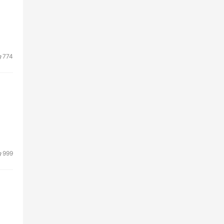
774
999