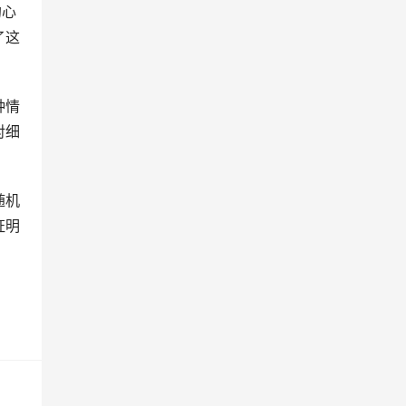
的心
了这
钟情
对细
随机
证明