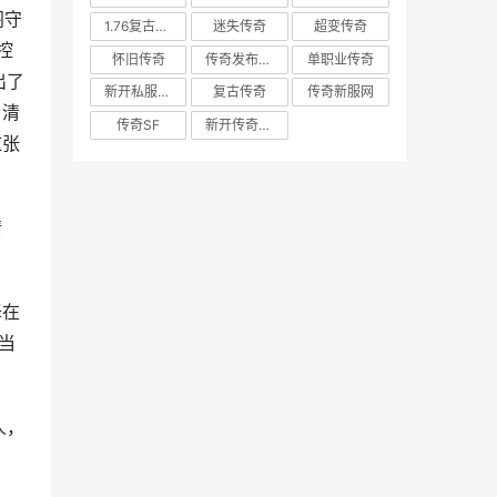
阁守
1.76复古传奇
迷失传奇
超变传奇
控
怀旧传奇
传奇发布网新开服
单职业传奇
出了
新开私服发布网
复古传奇
传奇新服网
。清
传奇SF
新开传奇私服
这张
情
择在
当
人，