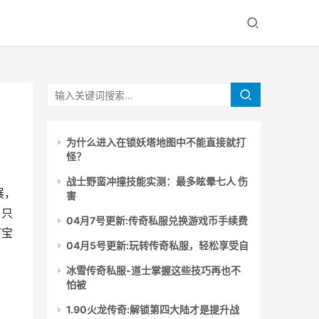
为什么进入在锁妖塔地图中不能直接就打
怪？
战士野蛮冲撞技能实测：最多眩晕七人 伤
展，
害
，只
04月7号更新:传奇私服兑换游戏币手续费
打宝
04月5号更新:玩转传奇私服，轻松享受自
冰雪传奇私服-道士掌握这些技巧再也不
怕被
1.90火龙传奇:解锁第四大陆才是提升战