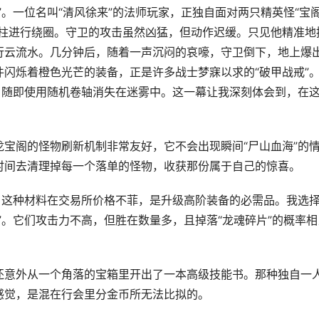
”。一位名叫“清风徐来”的法师玩家，正独自面对两只精英怪“宝
石柱进行绕圈。守卫的攻击虽然凶猛，但动作迟缓。只见他精准地
行云流水。几分钟后，随着一声沉闷的哀嚎，守卫倒下，地上爆
闪烁着橙色光芒的装备，正是许多战士梦寐以求的“破甲战戒”
，随即使用随机卷轴消失在迷雾中。这一幕让我深刻体会到，在
宝阁的怪物刷新机制非常友好，它不会出现瞬间“尸山血海”的
时间去清理掉每一个落单的怪物，收获那份属于自己的惊喜。
。这种材料在交易所价格不菲，是升级高阶装备的必需品。我选
”。它们攻击力不高，但胜在数量多，且掉落“龙魂碎片”的概率相
还意外从一个角落的宝箱里开出了一本高级技能书。那种独自一
感觉，是混在行会里分金币所无法比拟的。