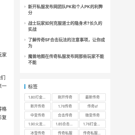
新开私服发布网团队PK和个人PK的利弊
分
战士玩家如何克服道士的隐身术?长久的
实战
了解传奇SF合击玩法的注意事项，让你成
为
玩家
魔兽地图在传奇私服发布网那些玩家不能
不能
他们
来一
标签
1.80打金传奇
刚开传奇
最新传奇
新开传奇
1.76传奇
传奇sf
得格
中变传奇
合击传奇
微变传奇
形复
1.90火龙传奇
1.85合击传奇
1.76打金传奇
冰雪传奇
传奇私服
传奇私服发布网