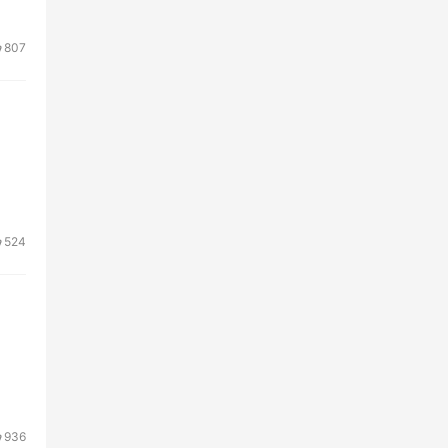
807
524
936