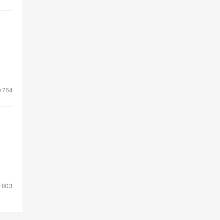
764
803