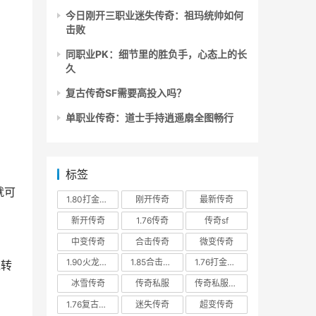
今日刚开三职业迷失传奇：祖玛统帅如何
击败
同职业PK：细节里的胜负手，心态上的长
久
复古传奇SF需要高投入吗？
单职业传奇：道士手持逍遥扇全图畅行
标签
就可
1.80打金传奇
刚开传奇
最新传奇
新开传奇
1.76传奇
传奇sf
中变传奇
合击传奇
微变传奇
1.90火龙传奇
1.85合击传奇
1.76打金传奇
戴转
冰雪传奇
传奇私服
传奇私服发布网
1.76复古传奇
迷失传奇
超变传奇