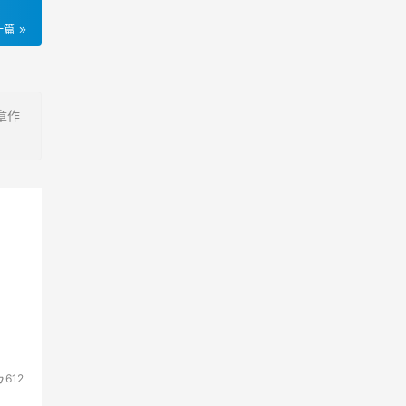
一篇
章作
612